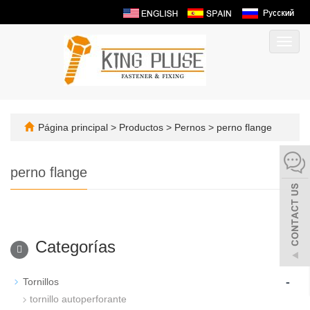
Camb
naveg
Página principal
>
Productos
>
Pernos
>
perno flange
perno flange
Categorías
-
Tornillos
tornillo autoperforante